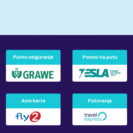
Putno osiguranje
Pomoć na putu
Avio karte
Putovanja