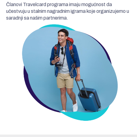
Članovi Travelcard programa imaju mogućnost da
učestvuju u stalnim nagradnim igrama koje organizujemo u
saradnji sa našim partnerima.