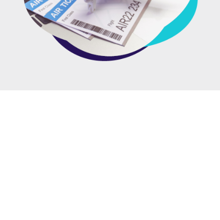
Putovanja
TravelExpress
TravelExpress je platforma osmišljena kao turistički
online marketplace na kome možete pronaći preko
10.000 turističkih aranžmana, gotovo celokupnu
turističku ponudu koja je dostupna na našem tržištu.