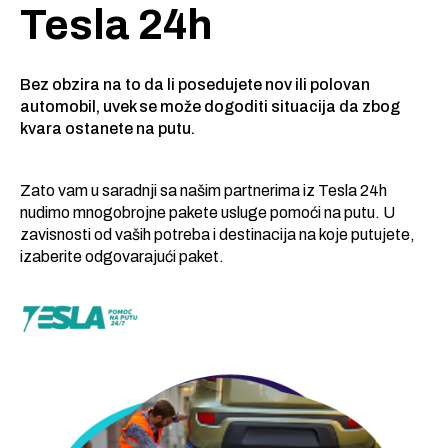
Tesla 24h
Bez obzira na to da li posedujete nov ili polovan
automobil, uvek se može dogoditi situacija da zbog
kvara ostanete na putu.
Zato vam u saradnji sa našim partnerima iz Tesla 24h
nudimo mnogobrojne pakete usluge pomoći na putu. U
zavisnosti od vaših potreba i destinacija na koje putujete,
izaberite odgovarajući paket.