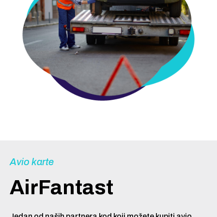
Avio karte
AirFantast
Jedan od naših partnera kod koji možete kupiti avio